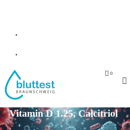
0531–2311325
info@bluttest-braunschweig.de
0
zum Shop
Vitamin D 1.25, Calcitriol