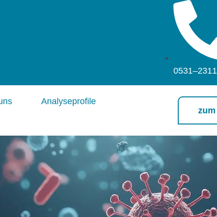
0531–231
uns
Analyseprofile
zum