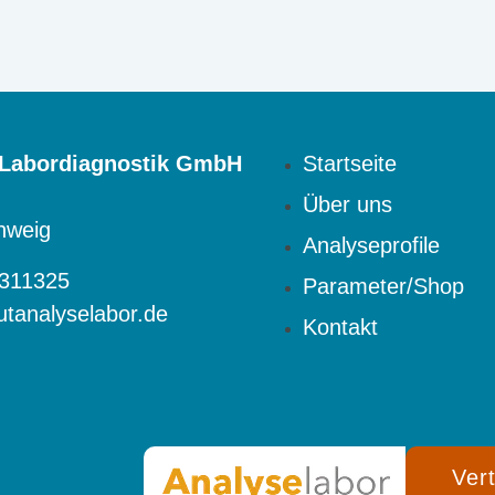
 Labordiagnostik GmbH
Startseite
Über uns
hweig
Analyseprofile
2311325
Parameter/Shop
utanalyselabor.de
Kontakt
Ver