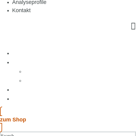
Analyseprofile
Kontakt
Home
Über uns
Ihre Gesundheit
Medizinisches Labor Braunschweig
Analyseprofile
Kontakt
zum Shop
Search