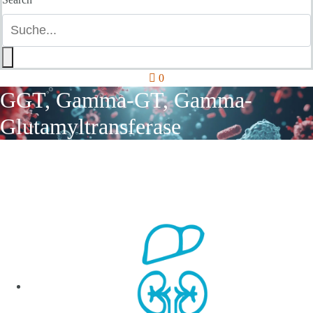
0
GGT, Gamma-GT, Gamma-
Glutamyltransferase