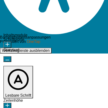
Inhaltsmodule
Barrierefreiheitsanpassungen
Schriftgröße
Präsentiert von
OneTap
Standard
Werkzeugleiste ausblenden
Lesbare Schrift
Zeilenhöhe