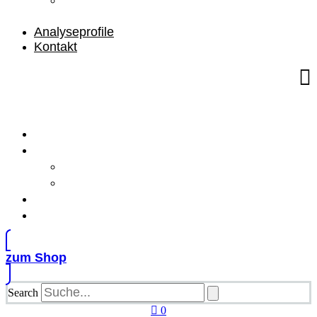
Braunschweig
Analyseprofile
Kontakt
Home
Über uns
Ihre Gesundheit
Medizinisches Labor Braunschweig
Analyseprofile
Kontakt
zum Shop
Search
0