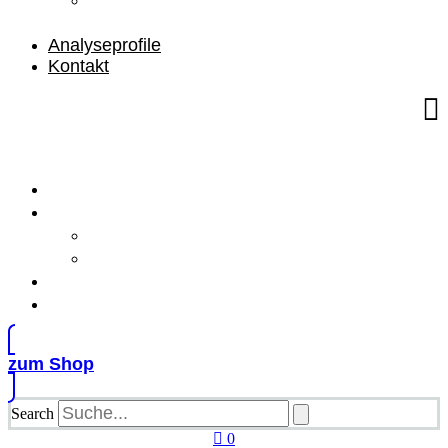
Braunschweig
Analyseprofile
Kontakt
Home
Über uns
Ihre Gesundheit
Medizinisches Labor Braunschweig
Analyseprofile
Kontakt
zum Shop
Search
0